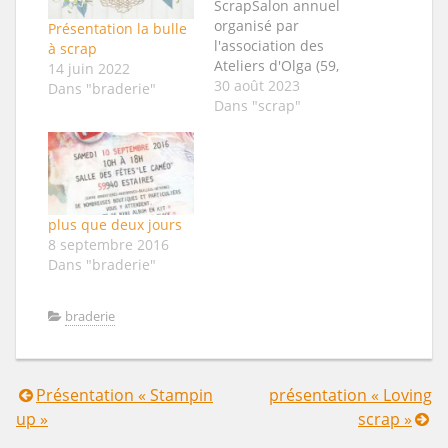
ScrapSalon annuel
organisé par
Présentation la bulle
l'association des
à scrap
Ateliers d'Olga (59,
14 juin 2022
Estaires) Photos
30 août 2023
Dans "braderie"
Informations
Dans "scrap"
concernant les
données de
statistiques de
Page ·
Confidentialité ·
plus que deux jours
Conditions
8 septembre 2016
générales ·
Dans "braderie"
Publicités · Choix
publicitaires ·
Cookies · · Meta ©
braderie
2023 À la une Ce ne
sera visible que si
vous épinglez
quelque chose.
Présentation « Stampin
présentation « Loving
Navigation
Publications
up »
scrap »
Présentation des…