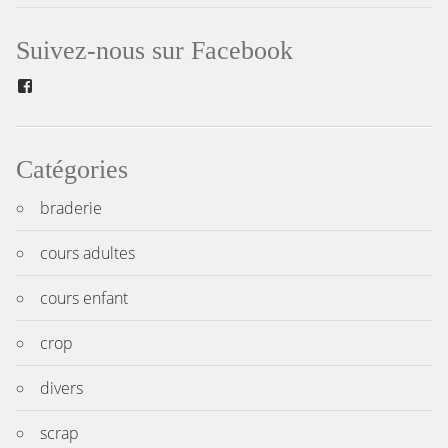
de
l’article
Suivez-nous sur Facebook
Facebook
Catégories
braderie
cours adultes
cours enfant
crop
divers
scrap