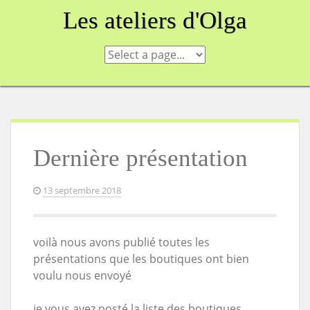
Skip
Les ateliers d'Olga
to
content
Dernière présentation
13 septembre 2018
voilà nous avons publié toutes les
présentations que les boutiques ont bien
voulu nous envoyé
je vous avez posté la liste des boutiques