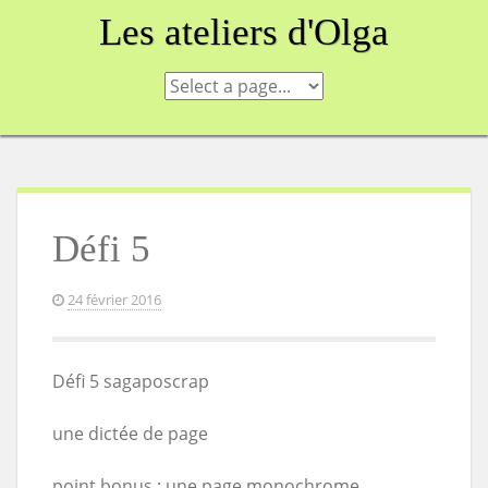
Skip
Les ateliers d'Olga
to
content
Défi 5
24 février 2016
Défi 5 sagaposcrap
une dictée de page
point bonus : une page monochrome