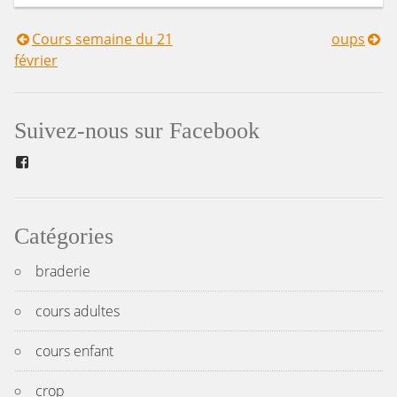
Cours semaine du 21
oups
Navigation
février
de
l’article
Suivez-nous sur Facebook
Facebook
Catégories
braderie
cours adultes
cours enfant
crop