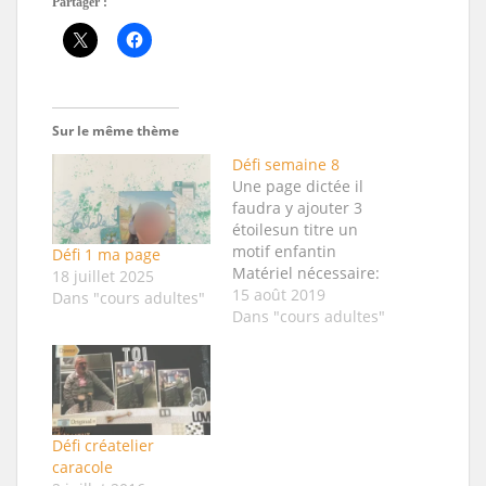
Partager :
Sur le même thème
Défi semaine 8
Une page dictée il
faudra y ajouter 3
étoilesun titre un
motif enfantin
Défi 1 ma page
Matériel nécessaire:
18 juillet 2025
1 photo 10x15
15 août 2019
Dans "cours adultes"
verticale1 papier 30,5
Dans "cours adultes"
X 30,5 cm pour le
fond 1 papier unis de
16X17 cm pour mater
la photo3 papiers
imprimés
Défi créatelier
assortis une bande
caracole
fantaisie5 ou 6