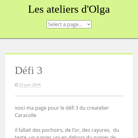
Skip
Les ateliers d'Olga
to
content
Défi 3
22 juin 2016
voici ma page pour le défi 3 du createlier
Caracolle
il fallait des pochoirs, de l’or, des rayures, du
texte, un papier uni en dehors du papier de