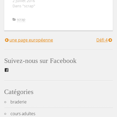
2 juillet 2016
embellissements
Dans "scrap"
(fleurs, feuillages,
brads, découpes
variées...)1 ruban…
scrap
une page européenne
Défi 4
Navigation
de
Suivez-nous sur Facebook
l’article
Facebook
Catégories
braderie
cours adultes