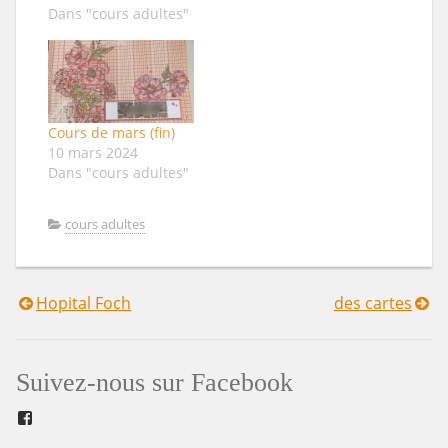
cordonnées au
Dans "cours adultes"
format 30/30 cm une
photo 9/9 cm un
ruban de masquage
(disponible à l'atelier)
deux fleurs du fil a
Cours de mars (fin)
coudre une
10 mars 2024
étiquette-mot ou un
Dans "cours adultes"
tampon texte un…
cours adultes
Hopital Foch
des cartes
Navigation
de
Suivez-nous sur Facebook
l’article
Facebook