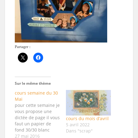
Partager :
Sur le même thème
cours semaine du 30
Mai
pour cette semaine je
vous propose une
dictée de page il vous
cours du mois d’avril
faut un papier de
5 avril 2022
fond 30/30 blanc
Dans "scrap"
trois papiers
27 mai 2016