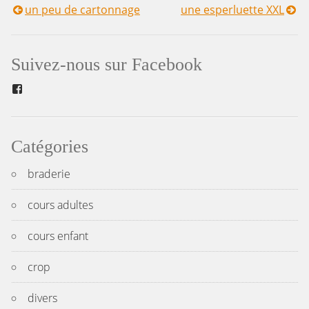
un peu de cartonnage
une esperluette XXL
Navigation
de
Suivez-nous sur Facebook
l’article
Facebook
Catégories
braderie
cours adultes
cours enfant
crop
divers