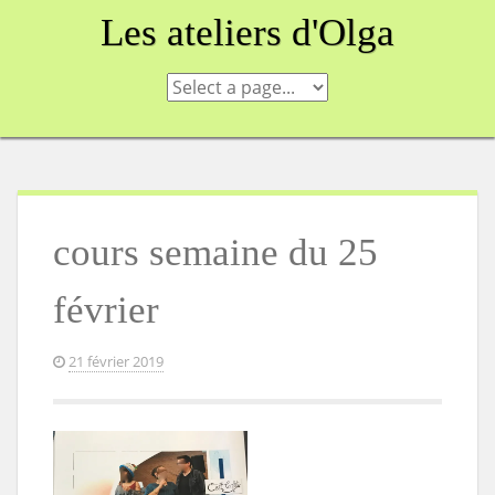
Skip
Les ateliers d'Olga
to
content
cours semaine du 25
février
21 février 2019