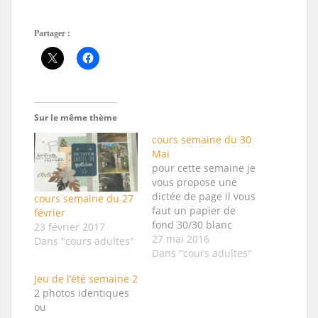
Partager :
Sur le même thème
cours semaine du 30
Mai
pour cette semaine je
vous propose une
dictée de page il vous
cours semaine du 27
faut un papier de
février
fond 30/30 blanc
23 février 2017
trois papiers
27 mai 2016
Dans "cours adultes"
cordonnées au
Dans "cours adultes"
format 30/30 cm une
Jeu de l’été semaine 2
photo 9/9 cm un
2 photos identiques
ruban de masquage
ou
(disponible à l'atelier)