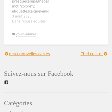
presquecampagnepatouillele
deux fleurs du fil a
mot "coloré"2
coudre une
étiquettescalqueFanioncouturebleu
étiquette-mot ou un
3 août 2023
tampon texte un…
Dans "cours adultes"
cours adultes
deux nouvelles cartes
Chef cuistot
Navigation
de
Suivez-nous sur Facebook
l’article
Facebook
Catégories