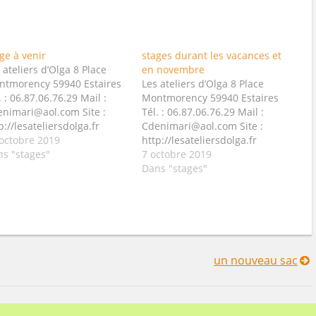
ge à venir
stages durant les vacances et
 ateliers d’Olga 8 Place
en novembre
ntmorency 59940 Estaires
Les ateliers d’Olga 8 Place
. : 06.87.06.76.29 Mail :
Montmorency 59940 Estaires
nimari@aol.com Site :
Tél. : 06.87.06.76.29 Mail :
p://lesateliersdolga.fr
Cdenimari@aol.com Site :
rs de scrapbooking les
octobre 2019
http://lesateliersdolga.fr
di mardi, mercredi et
s "stages"
cours de scrapbooking les
7 octobre 2019
dredi de 14 h à 16 h le
lundi mardi, mercredi et
Dans "stages"
di de 17 h 30 à 19 h 30
vendredi de 14 h à 16 h le
di 24 octobre 2019 Ados
lundi de 17 h 30 à 19 h 30
ltes de 14 à…
Jeudi 24 octobre 2019 Ados
adultes de 14 à…
un nouveau sac