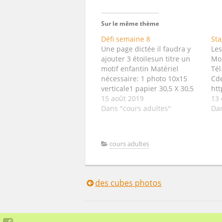
Sur le même thème
Défi semaine 8
Sta
Une page dictée il faudra y
Les
ajouter 3 étoilesun titre un
Mo
motif enfantin Matériel
Tél
nécessaire: 1 photo 10x15
Cde
verticale1 papier 30,5 X 30,5
htt
cm pour le fond 1 papier unis
15 août 2019
cou
13 
de 16X17 cm pour mater la
Dans "cours adultes"
lun
Dan
photo3 papiers imprimés
ven
assortis une bande fantaisie5
lun
ou 6 embellissements (fleurs,
Jeu
cours adultes
feuillages, brads, découpes
adu
variées...)1 ruban…
des cubes photos
Navigation
de