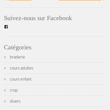
Navigation
de
Suivez-nous sur Facebook
l’article
Facebook
Catégories
braderie
cours adultes
cours enfant
crop
divers