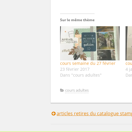
Sur le même thème
cours semaine du 27 février
cou
23 février 2017
4 j
Dans "cours adultes"
Dan
cours adultes
articles retires du catalogue stam
Navigation
de