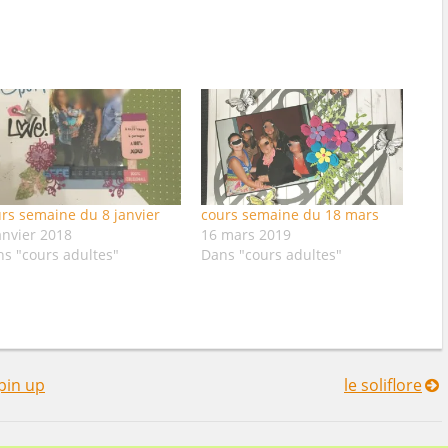
rs semaine du 8 janvier
cours semaine du 18 mars
anvier 2018
16 mars 2019
s "cours adultes"
Dans "cours adultes"
pin up
le soliflore