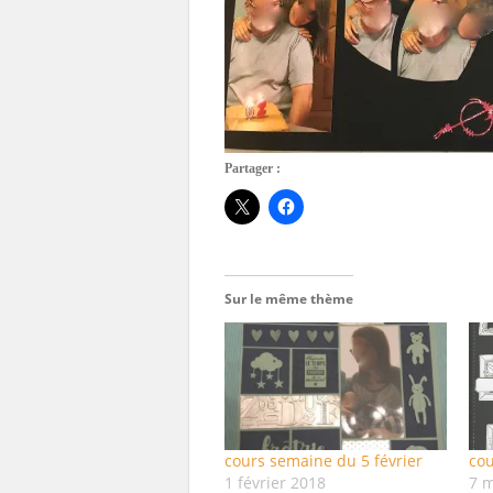
Partager :
Sur le même thème
cours semaine du 5 février
co
1 février 2018
7 