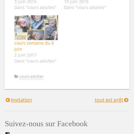
3 juin 2016
10 juin 2016
Dans "cours adultes"
Dans "cours adultes"
cours semaine du 6
juin
2 juin 2017
Dans "cours adultes"
cours adultes
Invitation
tout est prêt
Navigation
de
Suivez-nous sur Facebook
l’article