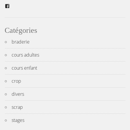
l’article
Facebook
Catégories
braderie
cours adultes
cours enfant
crop
divers
scrap
stages