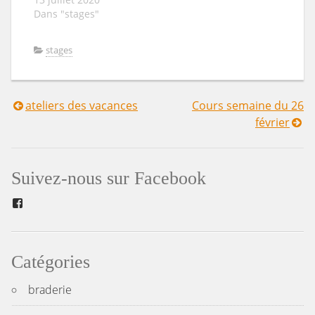
Dans "stages"
stages
ateliers des vacances
Cours semaine du 26
Navigation
février
de
l’article
Suivez-nous sur Facebook
Facebook
Catégories
braderie