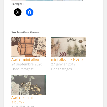
Partager :
Sur le même thème
Atelier mini album
mini album « Noël »
24 septembre 2020
27 janvier 2019
Dans "stages"
Dans "stages"
Atelier « mini
album »
13 juillet 2020