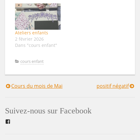
Ateliers enfants
2 février 2026
Dans "cours enfant"
cours enfant
Cours du mois de Mai
positif négatif
Navigation
de
Suivez-nous sur Facebook
l’article
Facebook