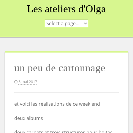
Skip
Les ateliers d'Olga
to
content
un peu de cartonnage
5 mai 2017
et voici les réalisations de ce week end
deux albums
deux carnets et trois structures pour boites