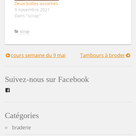
Deux boîtes assorties
9 novembre 2021
Dans "scrap"
scrap
cours semaine du 9 mai
Tambours à broder
Navigation
de
Suivez-nous sur Facebook
l’article
Facebook
Catégories
braderie