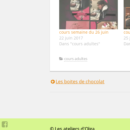
cours semaine du 26 juin
cou
22 juin 2017
25 
Dans "cours adultes"
Dan
cours adultes
Les boites de chocolat
Navigation
de
l’article
© Les ateliers d'Olga