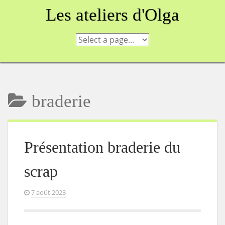
Skip
Les ateliers d'Olga
to
content
braderie
Présentation braderie du
scrap
7 août 2023